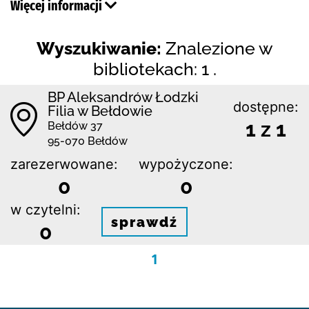
Więcej informacji
Wyszukiwanie:
Znalezione w
bibliotekach: 1 .
BP Aleksandrów Łodzki
dostępne:
Filia w Bełdowie
1 z 1
Bełdów 37
95-070 Bełdów
zarezerwowane:
wypożyczone:
0
0
w czytelni:
sprawdź
0
1