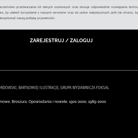
ieczeństwo przetwarzania ich danych osobowych oraz stosuje odpowiednie rozwiązania techno
, by ułatwić korzystanie z naszych serwisów oraz do celów statystycznych.Jeśli nie chcesz, by
aakceptować naszą politykę prywatności.
ZAREJESTRUJ / ZALOGUJ
 KORDOWSKI, BARTŁOMIEJ ILUSTRACJE, GRUPA WYDAWNICZA FOKSAL
omowe, Broszura, Opowiadania i nowele, 1901-2000, 1989-2000