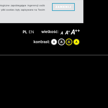
logiczne zapobiegające ingerencji osób
ZAMKNIJ
 pliki cookies były zapisywane na Twoim
PL
EN
wielkość:
kontrast: