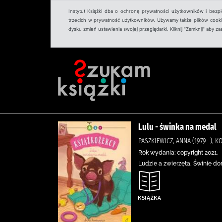
Instytut Książki dba o ochronę prywatności użytkowników i bezp
trzecich w prywatność użytkowników. Używamy także plików cookies
dysku zmień ustawienia swojej przeglądarki. Kliknij "Zamknij" aby z
Lulu - świnka na medal
PASZKIEWICZ, ANNA (1979- ),
Rok wydania: copyright 2021.
Ludzie a zwierzęta, Świnie d