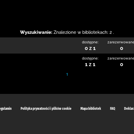
Wyszukiwanie:
Znalezione w bibliotekach: 2 .
dostępne:
zarezerwowane
0 z 1
0
dostępne:
zarezerwowane
1 z 1
0
1
egulamin
Polityka prywatności i plików cookie
Mapa bibliotek
FAQ
Deklar