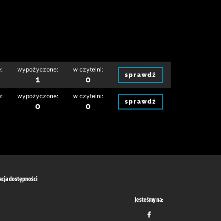
:
wypożyczone:
w czytelni:
sprawdź
1
0
:
wypożyczone:
w czytelni:
sprawdź
0
0
acja dostępności
Jesteśmy na: