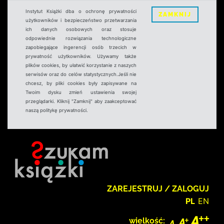
Instytut Książki dba o ochronę prywatności
ZAMKNIJ
użytkowników i bezpieczeństwo przetwarzania
ich danych osobowych oraz stosuje
odpowiednie rozwiązania technologiczne
zapobiegające ingerencji osób trzecich w
prywatność użytkowników. Używamy także
plików cookies, by ułatwić korzystanie z naszych
serwisów oraz do celów statystycznych.Jeśli nie
chcesz, by pliki cookies były zapisywane na
Twoim dysku zmień ustawienia swojej
przeglądarki. Kliknij "Zamknij" aby zaakceptować
naszą politykę prywatności.
ZAREJESTRUJ / ZALOGUJ
PL
EN
wielkość: