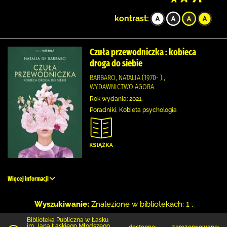
kontrast:
Czuła przewodniczka : kobieca
droga do siebie
BARBARO, NATALIA (1970- ).,
WYDAWNICTWO AGORA.
Rok wydania: 2021.
Poradniki, Kobieta psychologia
Więcej informacji
Wyszukiwanie:
Znalezione w bibliotekach: 1 .
Biblioteka Publiczna w Łasku
im. Jana Łaskiego Młodszego
dostępne:
zarezerwowane: