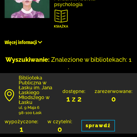
psychologia
Więcej informacji
Wyszukiwanie:
Znalezione w bibliotekach: 1
.
Biblioteka
Publiczna w
Łasku im. Jana
dostępne:
zarezerwowane:
Łaskiego
Młodszego w
1 z 2
0
Łasku
ul. 9 Maja 6
98-100 Łask
wypożyczone:
w czytelni:
sprawdź
1
0