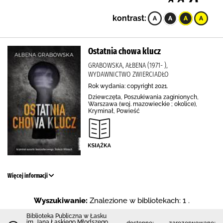
kontrast:
Ostatnia chowa klucz
GRABOWSKA, AŁBENA (1971- ),
WYDAWNICTWO ZWIERCIADŁO
Rok wydania: copyright 2021.
Dziewczęta, Poszukiwania zaginionych,
Warszawa (woj. mazowieckie ; okolice),
Kryminał, Powieść
Więcej informacji
Wyszukiwanie:
Znalezione w bibliotekach: 1 .
Biblioteka Publiczna w Łasku
im. Jana Łaskiego Młodszego
dostępne:
zarezerwowane: