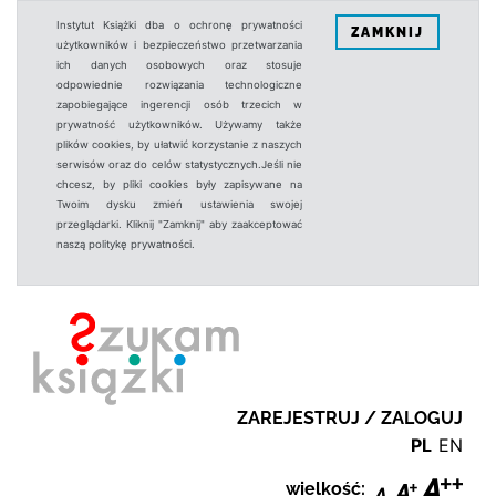
Instytut Książki dba o ochronę prywatności
ZAMKNIJ
użytkowników i bezpieczeństwo przetwarzania
ich danych osobowych oraz stosuje
odpowiednie rozwiązania technologiczne
zapobiegające ingerencji osób trzecich w
prywatność użytkowników. Używamy także
plików cookies, by ułatwić korzystanie z naszych
serwisów oraz do celów statystycznych.Jeśli nie
chcesz, by pliki cookies były zapisywane na
Twoim dysku zmień ustawienia swojej
przeglądarki. Kliknij "Zamknij" aby zaakceptować
naszą politykę prywatności.
ZAREJESTRUJ / ZALOGUJ
PL
EN
wielkość: