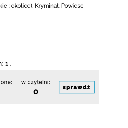
e ; okolice), Kryminał, Powieść
 1 .
one:
w czytelni:
sprawdź
0