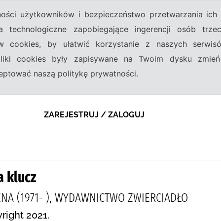
tności użytkowników i bezpieczeństwo przetwarzania ic
a technologiczne zapobiegające ingerencji osób trz
w cookies, by ułatwić korzystanie z naszych serwi
 pliki cookies były zapisywane na Twoim dysku zmień
kceptować naszą politykę prywatności.
ZAREJESTRUJ / ZALOGUJ
a klucz
NA (1971- ), WYDAWNICTWO ZWIERCIADŁO
right 2021.