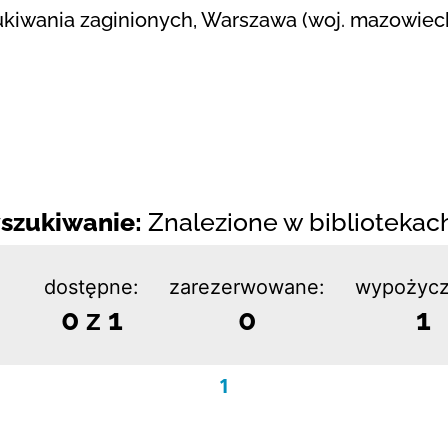
kiwania zaginionych, Warszawa (woj. mazowiecki
szukiwanie:
Znalezione w bibliotekach:
dostępne:
zarezerwowane:
wypożycz
0 z 1
0
1
1