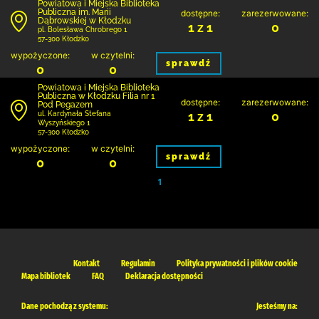
Powiatowa i Miejska Biblioteka
Publiczna im. Marii
dostępne:
zarezerwowane:
Dąbrowskiej w Kłodzku
1 z 1
0
pl. Bolesława Chrobrego 1
57-300 Kłodzko
wypożyczone:
w czytelni:
sprawdź
0
0
Powiatowa i Miejska Biblioteka
Publiczna w Kłodzku Filia nr 1
dostępne:
zarezerwowane:
Pod Pegazem
1 z 1
0
ul. Kardynała Stefana
Wyszyńskiego 1
57-300 Kłodzko
wypożyczone:
w czytelni:
sprawdź
0
0
1
Kontakt
Regulamin
Polityka prywatności i plików cookie
Mapa bibliotek
FAQ
Deklaracja dostępności
Dane pochodzą z systemu:
Jesteśmy na: