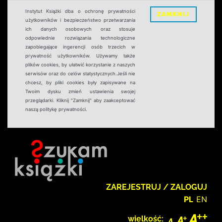
Instytut Książki dba o ochronę prywatności
ZAMKNIJ
użytkowników i bezpieczeństwo przetwarzania
ich danych osobowych oraz stosuje
odpowiednie rozwiązania technologiczne
zapobiegające ingerencji osób trzecich w
prywatność użytkowników. Używamy także
plików cookies, by ułatwić korzystanie z naszych
serwisów oraz do celów statystycznych.Jeśli nie
chcesz, by pliki cookies były zapisywane na
Twoim dysku zmień ustawienia swojej
przeglądarki. Kliknij "Zamknij" aby zaakceptować
naszą politykę prywatności.
ZAREJESTRUJ / ZALOGUJ
PL
EN
wielkość: