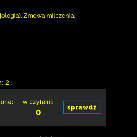
jologia), Zmowa milczenia,
 2 .
one:
w czytelni:
sprawdź
0