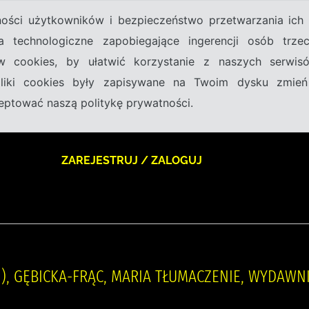
tności użytkowników i bezpieczeństwo przetwarzania ic
a technologiczne zapobiegające ingerencji osób trz
w cookies, by ułatwić korzystanie z naszych serwi
 pliki cookies były zapisywane na Twoim dysku zmień
kceptować naszą politykę prywatności.
ZAREJESTRUJ / ZALOGUJ
58- ), GĘBICKA-FRĄC, MARIA TŁUMACZENIE, WYDAW