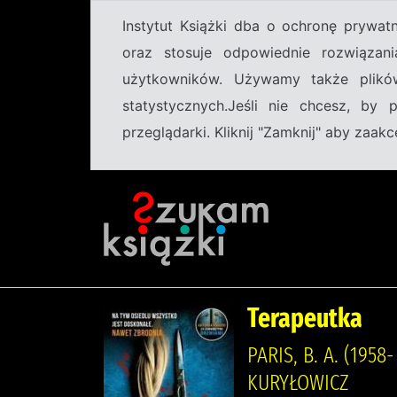
Instytut Książki dba o ochronę prywa
oraz stosuje odpowiednie rozwiązani
użytkowników. Używamy także plikó
statystycznych.Jeśli nie chcesz, by
przeglądarki. Kliknij "Zamknij" aby zaa
Terapeutka
PARIS, B. A. (19
KURYŁOWICZ