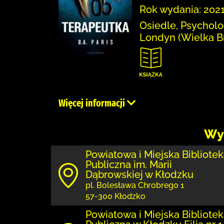
Rok wydania: 2021
Osiedle, Psycholo
Londyn (Wielka Br
Więcej informacji
Wy
Powiatowa i Miejska Bibliote
Publiczna im. Marii
Dąbrowskiej w Kłodzku
pl. Bolesława Chrobrego 1
57-300 Kłodzko
Powiatowa i Miejska Bibliote