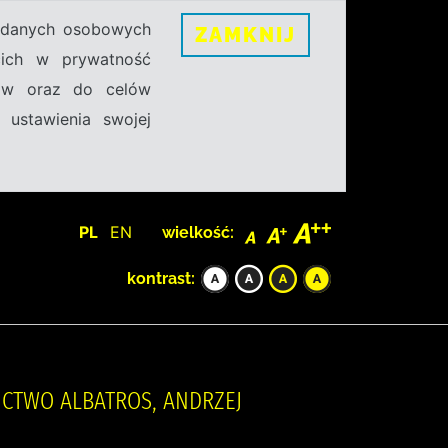
h danych osobowych
ZAMKNIJ
ecich w prywatność
sów oraz do celów
 ustawienia swojej
PL
EN
wielkość:
kontrast:
NICTWO ALBATROS, ANDRZEJ