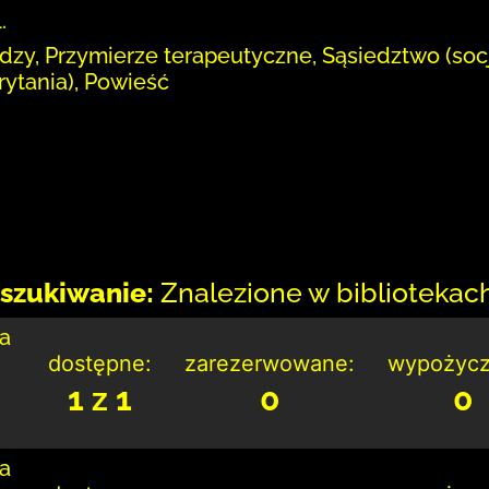
.
dzy, Przymierze terapeutyczne, Sąsiedztwo (soc
ytania), Powieść
szukiwanie:
Znalezione w bibliotekach:
ka
dostępne:
zarezerwowane:
wypożycz
1 z 1
0
0
ka