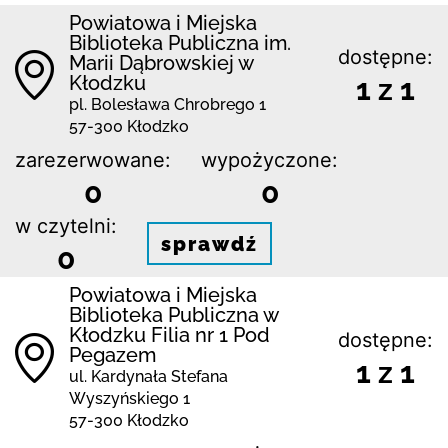
Powiatowa i Miejska
Biblioteka Publiczna im.
dostępne:
Marii Dąbrowskiej w
Kłodzku
1 z 1
pl. Bolesława Chrobrego 1
57-300 Kłodzko
zarezerwowane:
wypożyczone:
0
0
w czytelni:
sprawdź
0
Powiatowa i Miejska
Biblioteka Publiczna w
Kłodzku Filia nr 1 Pod
dostępne:
Pegazem
1 z 1
ul. Kardynała Stefana
Wyszyńskiego 1
57-300 Kłodzko