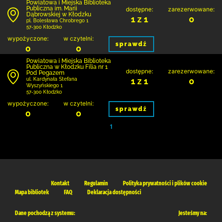
Powiatowa i Miejska Biblioteka
Publiczna im. Marii
dostępne:
zarezerwowane:
Dąbrowskiej w Kłodzku
1 z 1
0
pl. Bolesława Chrobrego 1
57-300 Kłodzko
wypożyczone:
w czytelni:
sprawdź
0
0
Powiatowa i Miejska Biblioteka
Publiczna w Kłodzku Filia nr 1
dostępne:
zarezerwowane:
Pod Pegazem
1 z 1
0
ul. Kardynała Stefana
Wyszyńskiego 1
57-300 Kłodzko
wypożyczone:
w czytelni:
sprawdź
0
0
1
Kontakt
Regulamin
Polityka prywatności i plików cookie
Mapa bibliotek
FAQ
Deklaracja dostępności
Dane pochodzą z systemu:
Jesteśmy na: