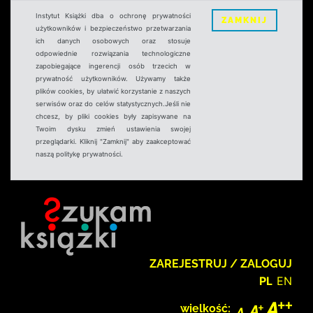
Instytut Książki dba o ochronę prywatności
ZAMKNIJ
użytkowników i bezpieczeństwo przetwarzania
ich danych osobowych oraz stosuje
odpowiednie rozwiązania technologiczne
zapobiegające ingerencji osób trzecich w
prywatność użytkowników. Używamy także
plików cookies, by ułatwić korzystanie z naszych
serwisów oraz do celów statystycznych.Jeśli nie
chcesz, by pliki cookies były zapisywane na
Twoim dysku zmień ustawienia swojej
przeglądarki. Kliknij "Zamknij" aby zaakceptować
naszą politykę prywatności.
ZAREJESTRUJ / ZALOGUJ
PL
EN
wielkość: