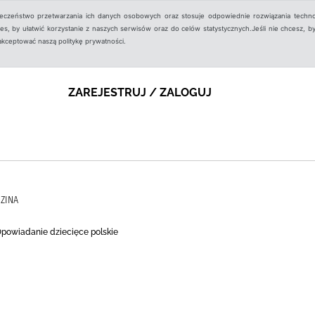
ieczeństwo przetwarzania ich danych osobowych oraz stosuje odpowiednie rozwiązania techno
, by ułatwić korzystanie z naszych serwisów oraz do celów statystycznych.Jeśli nie chcesz, by
aakceptować naszą politykę prywatności.
ZAREJESTRUJ / ZALOGUJ
DZINA
 Opowiadanie dziecięce polskie