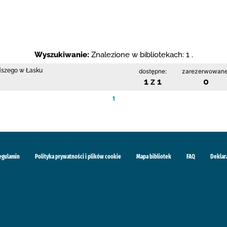
Wyszukiwanie:
Znalezione w bibliotekach: 1 .
odszego w Łasku
dostępne:
zarezerwowane
1 z 1
0
1
egulamin
Polityka prywatności i plików cookie
Mapa bibliotek
FAQ
Deklar