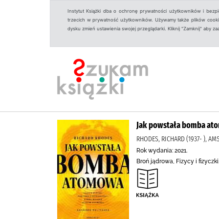
Instytut Książki dba o ochronę prywatności użytkowników i bezp
trzecich w prywatność użytkowników. Używamy także plików cookies
dysku zmień ustawienia swojej przeglądarki. Kliknij "Zamknij" aby z
Jak powstała bomba at
RHODES, RICHARD (1937- ), A
Rok wydania: 2021.
Broń jądrowa, Fizycy i fizyczk