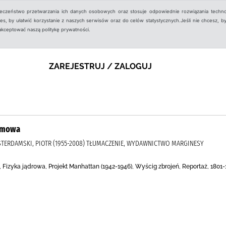
ieczeństwo przetwarzania ich danych osobowych oraz stosuje odpowiednie rozwiązania techno
, by ułatwić korzystanie z naszych serwisów oraz do celów statystycznych.Jeśli nie chcesz, by
aakceptować naszą politykę prywatności.
ZAREJESTRUJ / ZALOGUJ
omowa
MSTERDAMSKI, PIOTR (1955-2008) TŁUMACZENIE, WYDAWNICTWO MARGINESY
i, Fizyka jądrowa, Projekt Manhattan (1942-1946), Wyścig zbrojeń, Reportaż, 1801