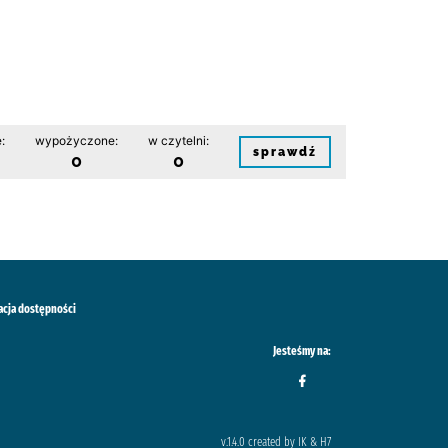
:
wypożyczone:
w czytelni:
sprawdź
0
0
acja dostępności
Jesteśmy na:
v.1.4.0 created by IK & H7