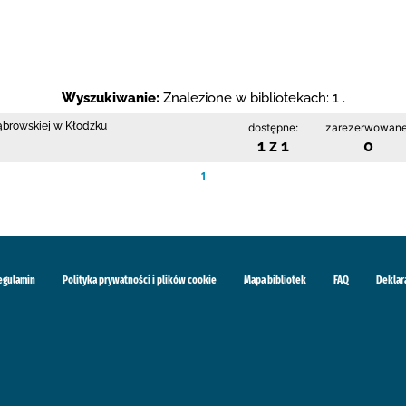
Wyszukiwanie:
Znalezione w bibliotekach: 1 .
Dąbrowskiej w Kłodzku
dostępne:
zarezerwowane
1 z 1
0
1
egulamin
Polityka prywatności i plików cookie
Mapa bibliotek
FAQ
Deklar