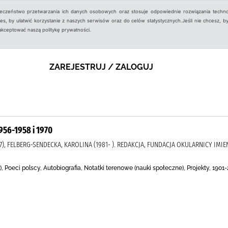
ieczeństwo przetwarzania ich danych osobowych oraz stosuje odpowiednie rozwiązania techno
, by ułatwić korzystanie z naszych serwisów oraz do celów statystycznych.Jeśli nie chcesz, by
aakceptować naszą politykę prywatności.
ZAREJESTRUJ / ZALOGUJ
 1956-1958 i 1970
7), FELBERG-SENDECKA, KAROLINA (1981- ). REDAKCJA, FUNDACJA OKULARNICY IMIE
, Poeci polscy, Autobiografia, Notatki terenowe (nauki społeczne), Projekty, 1901