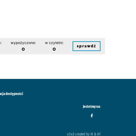
:
wypożyczone:
w czytelni:
sprawdź
0
0
acja dostępności
Jesteśmy na:
v.1.4.0 created by IK & H7