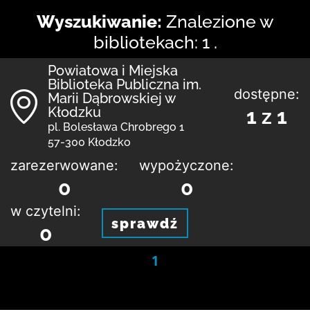
Wyszukiwanie:
Znalezione w
bibliotekach: 1 .
Powiatowa i Miejska
Biblioteka Publiczna im.
dostępne:
Marii Dąbrowskiej w
Kłodzku
1 z 1
pl. Bolesława Chrobrego 1
57-300 Kłodzko
zarezerwowane:
wypożyczone:
0
0
w czytelni:
sprawdź
0
1