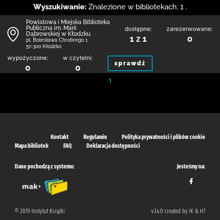
Wyszukiwanie:
Znalezione w bibliotekach: 1 .
Powiatowa i Miejska Biblioteka
Publiczna im. Marii
dostępne:
zarezerwowane:
Dąbrowskiej w Kłodzku
1 z 1
0
pl. Bolesława Chrobrego 1
57-300 Kłodzko
wypożyczone:
w czytelni:
sprawdź
0
0
1
Kontakt
Regulamin
Polityka prywatności i plików cookie
Mapa bibliotek
FAQ
Deklaracja dostępności
Dane pochodzą z systemu:
Jesteśmy na:
© 2019 Instytut Książki
v.1.4.0 created by IK & H7