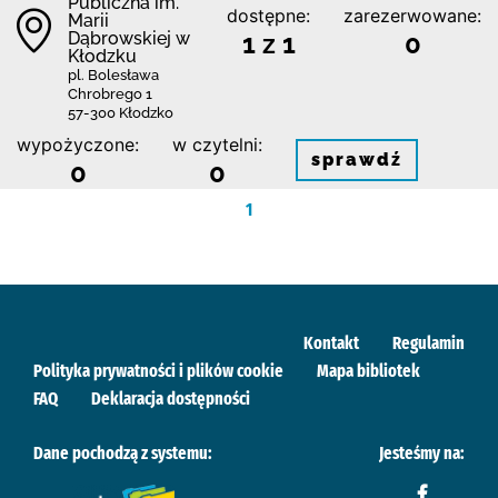
Publiczna im.
dostępne:
zarezerwowane:
Marii
Dąbrowskiej w
1 z 1
0
Kłodzku
pl. Bolesława
Chrobrego 1
57-300 Kłodzko
wypożyczone:
w czytelni:
sprawdź
0
0
1
Kontakt
Regulamin
Polityka prywatności i plików cookie
Mapa bibliotek
FAQ
Deklaracja dostępności
Dane pochodzą z systemu:
Jesteśmy na: