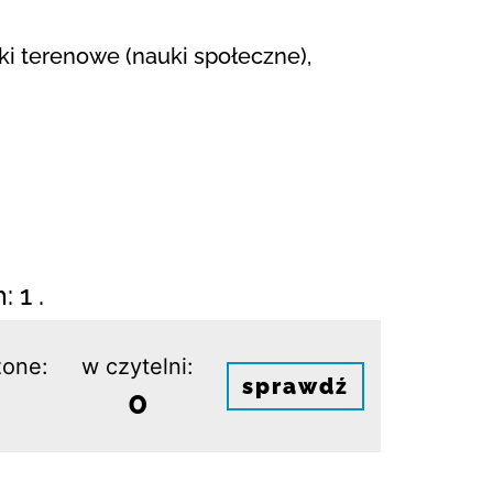
tki terenowe (nauki społeczne),
 1 .
one:
w czytelni:
sprawdź
0