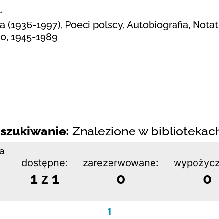
.
 (1936-1997), Poeci polscy, Autobiografia, Nota
00, 1945-1989
szukiwanie:
Znalezione w bibliotekach:
ka
dostępne:
zarezerwowane:
wypożycz
1 z 1
0
0
1