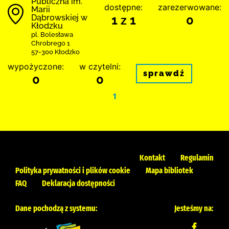
Publiczna im.
dostępne:
zarezerwowane:
Marii
Dąbrowskiej w
1 z 1
0
Kłodzku
pl. Bolesława
Chrobrego 1
57-300 Kłodzko
wypożyczone:
w czytelni:
sprawdź
0
0
1
Kontakt
Regulamin
Polityka prywatności i plików cookie
Mapa bibliotek
FAQ
Deklaracja dostępności
Dane pochodzą z systemu:
Jesteśmy na: