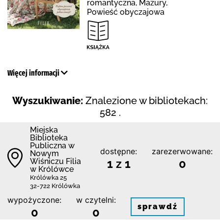
romantyczna, Mazury,
Powieść obyczajowa
Więcej informacji
Wyszukiwanie:
Znalezione w bibliotekach:
582 .
Miejska
Biblioteka
Publiczna w
dostępne:
zarezerwowane:
Nowym
Wiśniczu Filia
1 z 1
0
w Królówce
Królówka 25
32-722 Królówka
wypożyczone:
w czytelni:
sprawdź
0
0