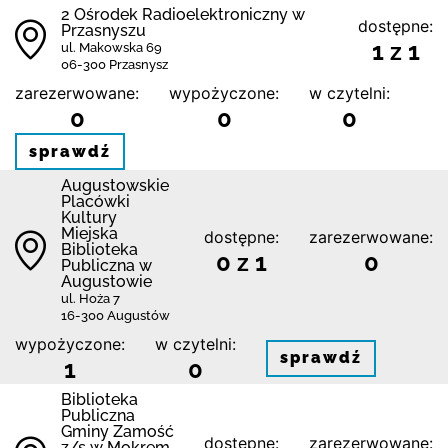
2 Ośrodek Radioelektroniczny w
dostępne:
Przasnyszu
1 z 1
ul. Makowska 69
06-300 Przasnysz
zarezerwowane:
wypożyczone:
w czytelni:
0
0
0
sprawdź
Augustowskie
Placówki
Kultury
Miejska
dostępne:
zarezerwowane:
Biblioteka
0 z 1
0
Publiczna w
Augustowie
ul. Hoża 7
16-300 Augustów
wypożyczone:
w czytelni:
sprawdź
1
0
Biblio­teka
Publiczna
Gminy Zamość
dostępne:
zarezerwowane:
z/s w Mokrem