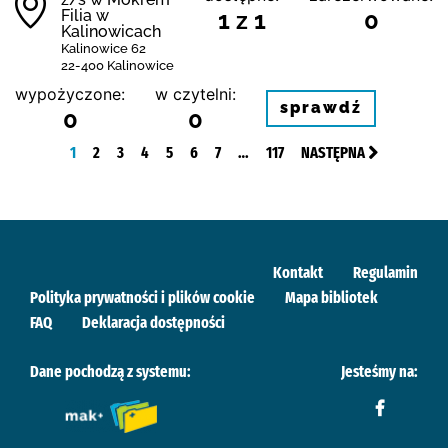
Filia w
1 z 1
0
Kalinowicach
Kalinowice 62
22-400 Kalinowice
wypożyczone:
w czytelni:
sprawdź
0
0
1
2
3
4
5
6
7
…
117
NASTĘPNA
Kontakt
Regulamin
Polityka prywatności i plików cookie
Mapa bibliotek
FAQ
Deklaracja dostępności
Dane pochodzą z systemu:
Jesteśmy na: