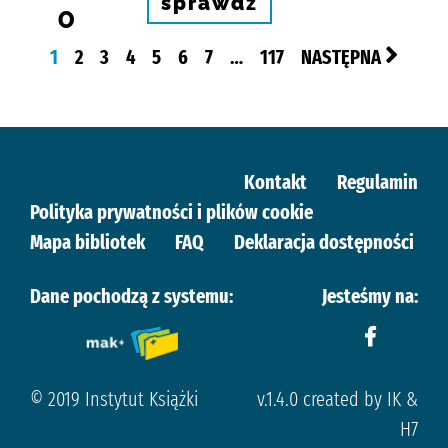
sprawdź
0
1
2
3
4
5
6
7
…
117
NASTĘPNA
Kontakt
Regulamin
Polityka prywatności i plików cookie
Mapa bibliotek
FAQ
Deklaracja dostępności
Dane pochodzą z systemu:
Jesteśmy na:
© 2019 Instytut Książki
v.1.4.0 created by IK &
H7