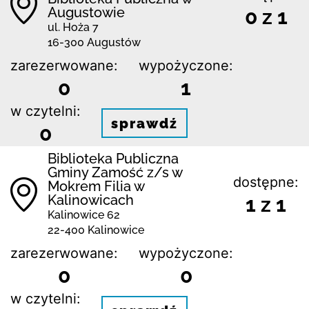
Augustowie
0 z 1
ul. Hoża 7
16-300 Augustów
zarezerwowane:
wypożyczone:
0
1
w czytelni:
sprawdź
0
Biblio­teka Publiczna
Gminy Zamość z/s w
dostępne:
Mokrem Filia w
Kalinowicach
1 z 1
Kalinowice 62
22-400 Kalinowice
zarezerwowane:
wypożyczone:
0
0
w czytelni: