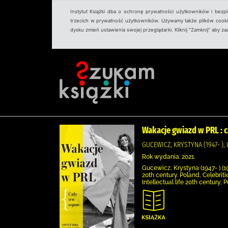
Instytut Książki dba o ochronę prywatności użytkowników i bezp
trzecich w prywatność użytkowników. Używamy także plików cookies
dysku zmień ustawienia swojej przeglądarki. Kliknij "Zamknij" aby z
Wakacje gwiazd w PRL : c
GUCEWICZ, KRYSTYNA (1947- )
Rok wydania: 2021.
Gucewicz, Krystyna (1947- ) (1
20th century. Poland, Celebriti
Intellectual life 20th century