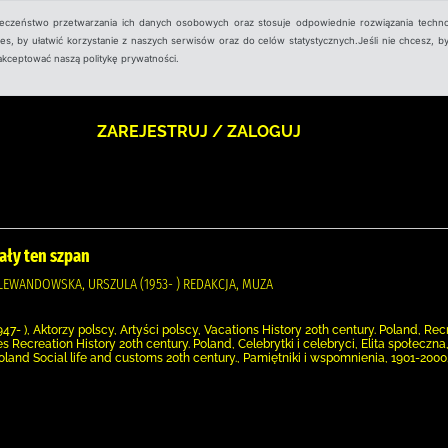
ieczeństwo przetwarzania ich danych osobowych oraz stosuje odpowiednie rozwiązania techno
, by ułatwić korzystanie z naszych serwisów oraz do celów statystycznych.Jeśli nie chcesz, by
aakceptować naszą politykę prywatności.
ZAREJESTRUJ / ZALOGUJ
ały ten szpan
, LEWANDOWSKA, URSZULA (1953- ) REDAKCJA, MUZA
947- ), Aktorzy polscy, Artyści polscy, Vacations History 20th century. Poland, Rec
es Recreation History 20th century. Poland, Celebrytki i celebryci, Elita społeczn
, Poland Social life and customs 20th century., Pamiętniki i wspomnienia, 1901-200