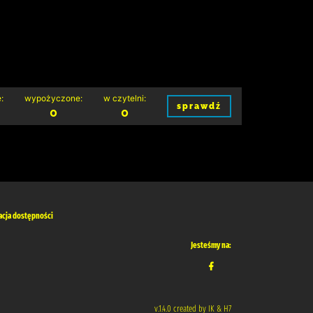
:
wypożyczone:
w czytelni:
sprawdź
0
0
acja dostępności
Jesteśmy na:
v.1.4.0 created by IK & H7