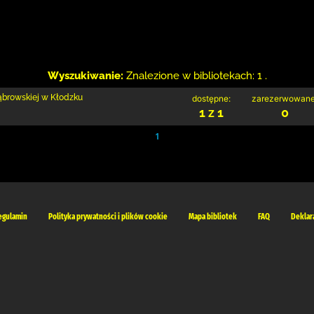
Wyszukiwanie:
Znalezione w bibliotekach: 1 .
Dąbrowskiej w Kłodzku
dostępne:
zarezerwowane
1 z 1
0
1
egulamin
Polityka prywatności i plików cookie
Mapa bibliotek
FAQ
Deklar