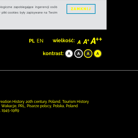
logiczne zapobiegające ingerencji osób
ZAMKNIJ
 pliki cookies były zapisywane na Twoim
PL
EN
wielkość:
kontrast:
reation History 20th century. Poland, Tourism History
a, Wakacje, PRL, Pisarze polscy, Polska, Poland
0, 1945-1989