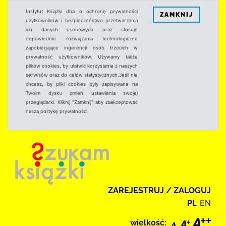
Instytut Książki dba o ochronę prywatności
ZAMKNIJ
użytkowników i bezpieczeństwo przetwarzania
ich danych osobowych oraz stosuje
odpowiednie rozwiązania technologiczne
zapobiegające ingerencji osób trzecich w
prywatność użytkowników. Używamy także
plików cookies, by ułatwić korzystanie z naszych
serwisów oraz do celów statystycznych.Jeśli nie
chcesz, by pliki cookies były zapisywane na
Twoim dysku zmień ustawienia swojej
przeglądarki. Kliknij "Zamknij" aby zaakceptować
naszą politykę prywatności.
ZAREJESTRUJ / ZALOGUJ
PL
EN
wielkość: