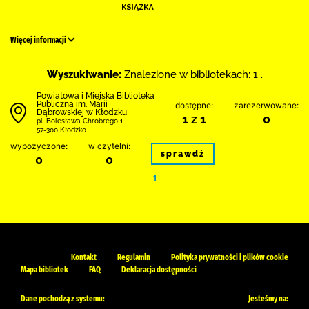
Więcej informacji
Wyszukiwanie:
Znalezione w bibliotekach: 1 .
Powiatowa i Miejska Biblioteka
Publiczna im. Marii
dostępne:
zarezerwowane:
Dąbrowskiej w Kłodzku
1 z 1
0
pl. Bolesława Chrobrego 1
57-300 Kłodzko
wypożyczone:
w czytelni:
sprawdź
0
0
1
Kontakt
Regulamin
Polityka prywatności i plików cookie
Mapa bibliotek
FAQ
Deklaracja dostępności
Dane pochodzą z systemu:
Jesteśmy na: