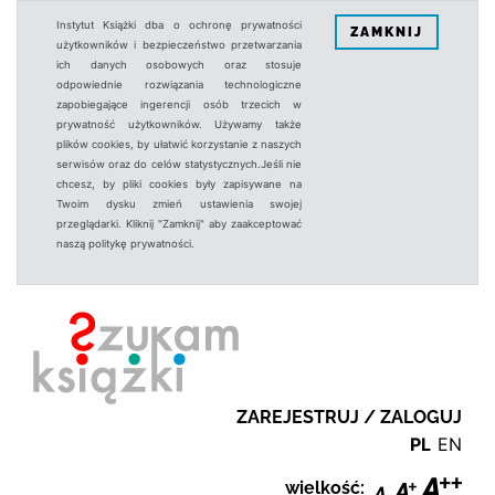
Instytut Książki dba o ochronę prywatności
ZAMKNIJ
użytkowników i bezpieczeństwo przetwarzania
ich danych osobowych oraz stosuje
odpowiednie rozwiązania technologiczne
zapobiegające ingerencji osób trzecich w
prywatność użytkowników. Używamy także
plików cookies, by ułatwić korzystanie z naszych
serwisów oraz do celów statystycznych.Jeśli nie
chcesz, by pliki cookies były zapisywane na
Twoim dysku zmień ustawienia swojej
przeglądarki. Kliknij "Zamknij" aby zaakceptować
naszą politykę prywatności.
ZAREJESTRUJ / ZALOGUJ
PL
EN
wielkość: