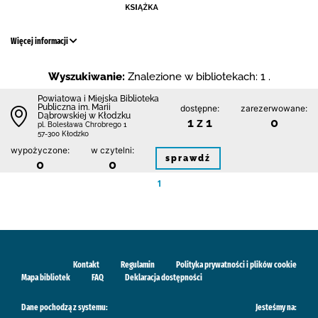
Więcej informacji
Wyszukiwanie:
Znalezione w bibliotekach: 1 .
Powiatowa i Miejska Biblioteka
Publiczna im. Marii
dostępne:
zarezerwowane:
Dąbrowskiej w Kłodzku
1 z 1
0
pl. Bolesława Chrobrego 1
57-300 Kłodzko
wypożyczone:
w czytelni:
sprawdź
0
0
1
Kontakt
Regulamin
Polityka prywatności i plików cookie
Mapa bibliotek
FAQ
Deklaracja dostępności
Dane pochodzą z systemu:
Jesteśmy na: