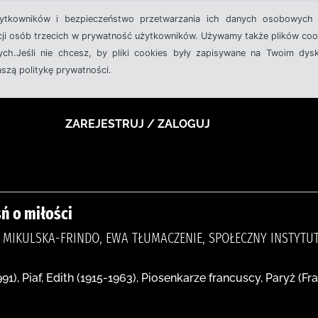
żytkowników i bezpieczeństwo przetwarzania ich danych osobowych 
cji osób trzecich w prywatność użytkowników. Używamy także plików cook
ch.Jeśli nie chcesz, by pliki cookies były zapisywane na Twoim dysk
aszą politykę prywatności.
ZAREJESTRUJ / ZALOGUJ
ń o miłości
 ), MIKULSKA-FRINDO, EWA TŁUMACZENIE, SPOŁECZNY INSTYT
1), Piaf, Edith (1915-1963), Piosenkarze francuscy, Paryż (Fr