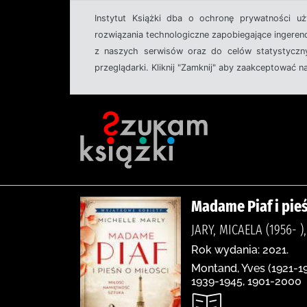
Instytut Książki dba o ochronę prywatności u
rozwiązania technologiczne zapobiegające ingeren
z naszych serwisów oraz do celów statystyczny
przeglądarki. Kliknij "Zamknij" aby zaakceptować n
Madame Piaf i pieś
JARY, MICAELA (1956-
Rok wydania: 2021.
Montand, Yves (1921-199
1939-1945, 1901-2000