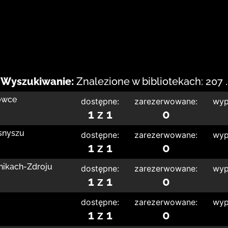
Wyszukiwanie:
Znalezione w bibliotekach: 207 .
łówce
dostępne:
zarezerwowane:
wyp
1 z 1
0
snyszu
dostępne:
zarezerwowane:
wyp
1 z 1
0
nikach-Zdroju
dostępne:
zarezerwowane:
wyp
1 z 1
0
dostępne:
zarezerwowane:
wyp
1 z 1
0