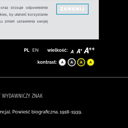
oraz stosuje odpowiednie
ZAMKNIJ
ies, by ułatwić korzystanie
u zmień ustawienia swojej
PL
EN
wielkość:
kontrast:
UT WYDAWNICZY ZNAK
ancja), Powieść biograficzna, 1918-1939,