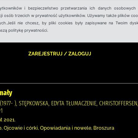
żytkowników i bezpieczeństwo przetwarzania ich danych osobowych 
cji osób trzecich w prywatność użytkowników. Używamy także plików cook
ch.Jeśli nie chcesz, by pliki cookies były zapisywane na Twoim dysk
aszą politykę prywatności.
ZAREJESTRUJ / ZALOGUJ
 mały
977- ), STĘPKOWSKA, EDYTA TŁUMACZENIE, CHRISTOFFERSEN, 
1
t 2021.
, Ojcowie i córki, Opowiadania i nowele, Broszura