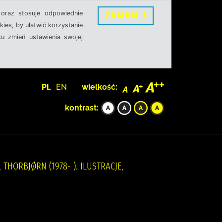
oraz stosuje odpowiednie
ZAMKNIJ
ies, by ułatwić korzystanie
u zmień ustawienia swojej
PL
EN
wielkość:
kontrast:
THORBJØRN (1978- ). ILUSTRACJE,