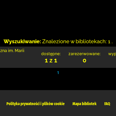
Wyszukiwanie:
Znalezione w bibliotekach: 1 .
zna im. Marii
dostępne:
zarezerwowane:
wyp
1 z 1
0
1
Polityka prywatności i plików cookie
Mapa bibliotek
FAQ