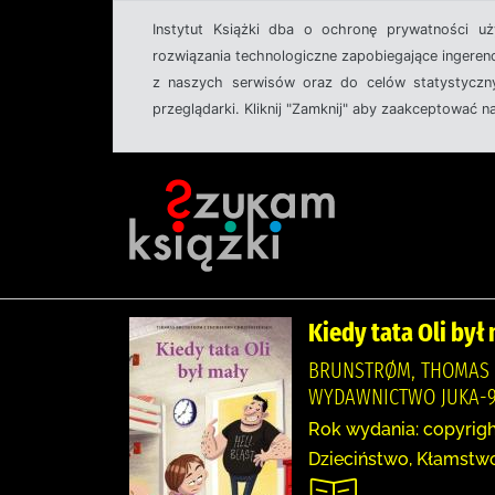
Instytut Książki dba o ochronę prywatności u
rozwiązania technologiczne zapobiegające ingeren
z naszych serwisów oraz do celów statystyczny
przeglądarki. Kliknij "Zamknij" aby zaakceptować n
Kiedy tata Oli był
BRUNSTRØM, THOMAS (1
WYDAWNICTWO JUKA-9
Rok wydania: copyrigh
Dzieciństwo, Kłamstwo