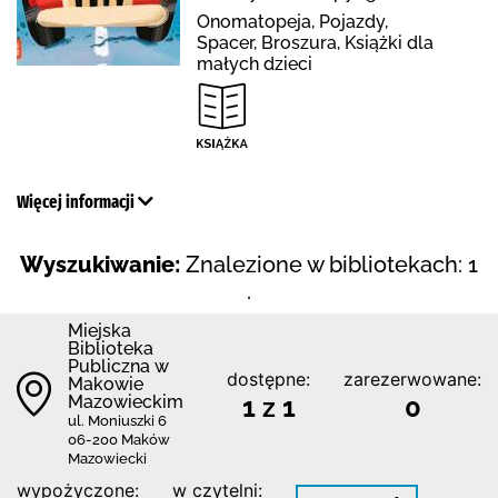
Onomatopeja, Pojazdy,
Spacer, Broszura, Książki dla
małych dzieci
Więcej informacji
Wyszukiwanie:
Znalezione w bibliotekach: 1
.
Miejska
Biblioteka
Publiczna w
dostępne:
zarezerwowane:
Makowie
Mazowieckim
1 z 1
0
ul. Moniuszki 6
06-200 Maków
Mazowiecki
wypożyczone:
w czytelni: