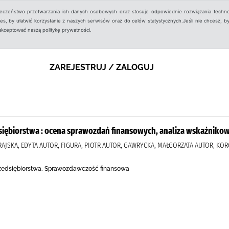
ieczeństwo przetwarzania ich danych osobowych oraz stosuje odpowiednie rozwiązania techno
, by ułatwić korzystanie z naszych serwisów oraz do celów statystycznych.Jeśli nie chcesz, by
aakceptować naszą politykę prywatności.
ZAREJESTRUJ / ZALOGUJ
siębiorstwa : ocena sprawozdań finansowych, analiza wskaźniko
RAJSKA, EDYTA AUTOR, FIGURA, PIOTR AUTOR, GAWRYCKA, MAŁGORZATA AUTOR, KOR
rzedsiębiorstwa, Sprawozdawczość finansowa