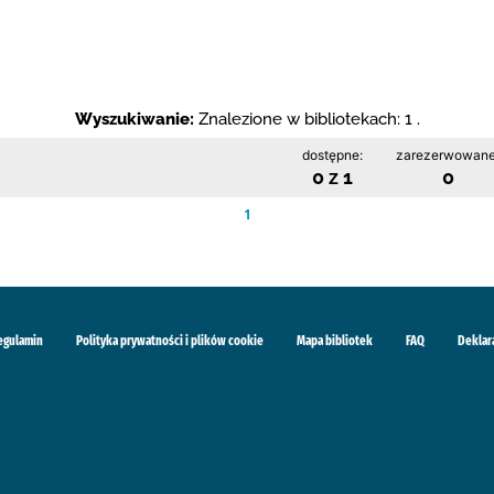
Wyszukiwanie:
Znalezione w bibliotekach: 1 .
dostępne:
zarezerwowane
0 z 1
0
1
egulamin
Polityka prywatności i plików cookie
Mapa bibliotek
FAQ
Deklar