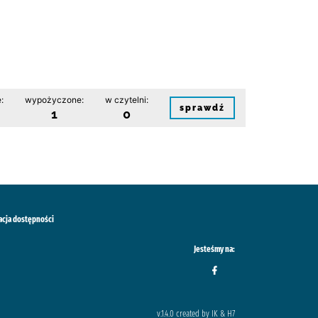
:
wypożyczone:
w czytelni:
sprawdź
1
0
acja dostępności
Jesteśmy na:
v.1.4.0 created by IK & H7