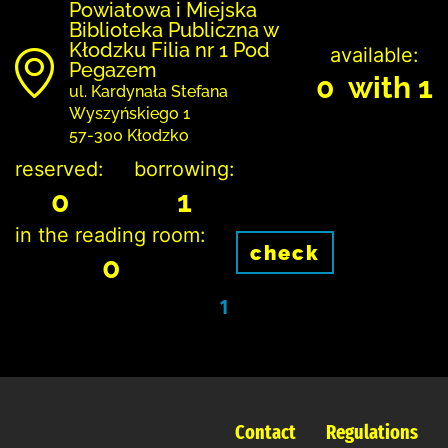
Powiatowa i Miejska
Biblioteka Publiczna w
Kłodzku Filia nr 1 Pod
available:
Pegazem
0 with 1
ul. Kardynała Stefana
Wyszyńskiego 1
57-300 Kłodzko
reserved:
borrowing:
0
1
in the reading room:
check
0
1
Contact
Regulations