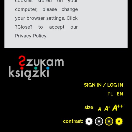
cookies stored on your
computer, please change
your browser settings. Click
?Close? to accept our
Privacy Policy.
SIGN IN / LOG IN
PL
EN
size:
contrast: