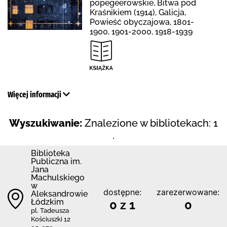
popegeerowskie, Bitwa pod
Kraśnikiem (1914), Galicja,
Powieść obyczajowa, 1801-
1900, 1901-2000, 1918-1939
Więcej informacji
Wyszukiwanie:
Znalezione w bibliotekach: 1
.
Biblioteka
Publiczna im.
Jana
Machulskiego
w
dostępne:
zarezerwowane:
Aleksandrowie
Łódzkim
0 z 1
0
pl. Tadeusza
Kościuszki 12