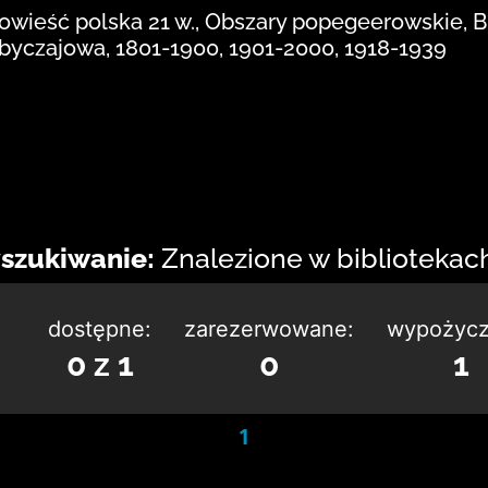
Powieść polska 21 w., Obszary popegeerowskie, B
obyczajowa, 1801-1900, 1901-2000, 1918-1939
szukiwanie:
Znalezione w bibliotekach:
dostępne:
zarezerwowane:
wypożycz
0 z 1
0
1
1