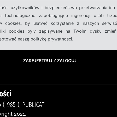
tności użytkowników i bezpieczeństwo przetwarzania ic
a technologiczne zapobiegające ingerencji osób trz
w cookies, by ułatwić korzystanie z naszych serwi
 pliki cookies były zapisywane na Twoim dysku zmień
kceptować naszą politykę prywatności.
ZAREJESTRUJ / ZALOGUJ
ości
 (1985-), PUBLICAT
right 2021.