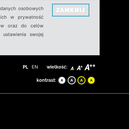
h danych osobowych
ZAMKNIJ
ecich w prywatność
sów oraz do celów
 ustawienia swojej
PL
EN
wielkość:
kontrast: