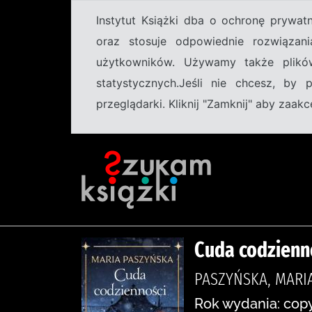
Instytut Książki dba o ochronę prywa
oraz stosuje odpowiednie rozwiązani
użytkowników. Używamy także plikó
statystycznych.Jeśli nie chcesz, by
przeglądarki. Kliknij "Zamknij" aby zaa
Cuda codzienn
PASZYŃSKA, MARIA
Rok wydania: copy