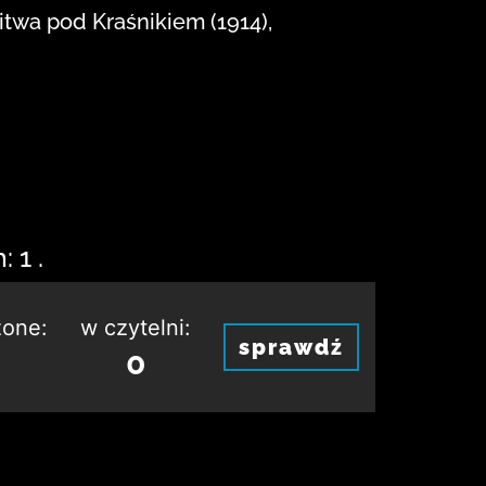
itwa pod Kraśnikiem (1914),
 1 .
one:
w czytelni:
sprawdź
0