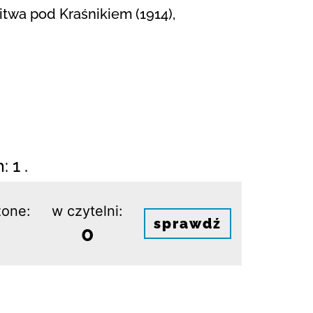
itwa pod Kraśnikiem (1914),
 1 .
one:
w czytelni:
sprawdź
0