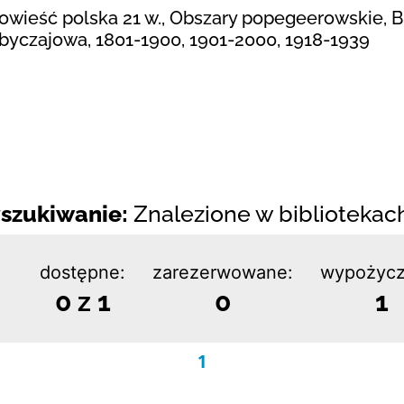
Powieść polska 21 w., Obszary popegeerowskie, B
obyczajowa, 1801-1900, 1901-2000, 1918-1939
szukiwanie:
Znalezione w bibliotekach:
dostępne:
zarezerwowane:
wypożycz
0 z 1
0
1
1