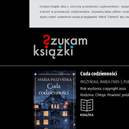
Instytut Książki dba o ochronę prywatności użytkowników i bezp
trzecich w prywatność użytkowników. Używamy także plików cookies
dysku zmień ustawienia swojej przeglądarki. Kliknij "Zamknij" aby z
Cuda codzienności
PASZYŃSKA, MARIA (1985-), PU
Rok wydania: copyright 2021.
Rodzina, Chłopi, Powieść pols