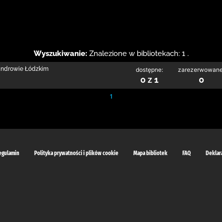
Wyszukiwanie:
Znalezione w bibliotekach: 1 .
sandrowie Łódzkim
dostępne:
zarezerwowane
0 z 1
0
1
egulamin
Polityka prywatności i plików cookie
Mapa bibliotek
FAQ
Deklar