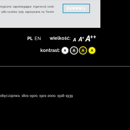
logiczne zapobiegające ingerencji osób
ZAMKNIJ
 pliki cookies były zapisywane na Twoim
PL
EN
wielkość:
kontrast:
 obyczajowa, 1801-1900, 1901-2000, 1918-1939