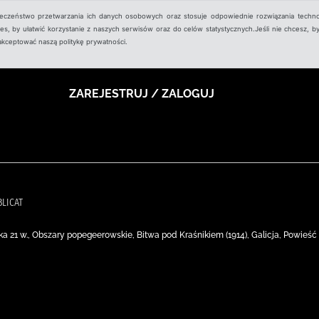
ieczeństwo przetwarzania ich danych osobowych oraz stosuje odpowiednie rozwiązania techno
, by ułatwić korzystanie z naszych serwisów oraz do celów statystycznych.Jeśli nie chcesz, by
aakceptować naszą politykę prywatności.
ZAREJESTRUJ / ZALOGUJ
BLICAT
ka 21 w., Obszary popegeerowskie, Bitwa pod Kraśnikiem (1914), Galicja, Powieść