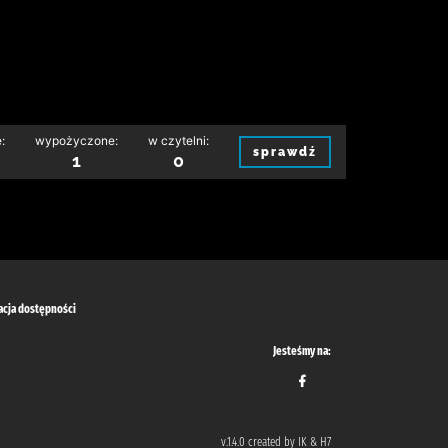
:
wypożyczone:
w czytelni:
sprawdź
1
0
acja dostępności
Jesteśmy na:
v.1.4.0 created by IK & H7