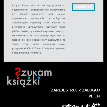
Instytut Książki dba o ochronę prywatności
ZAMKNIJ
użytkowników i bezpieczeństwo przetwarzania
ich danych osobowych oraz stosuje
odpowiednie rozwiązania technologiczne
zapobiegające ingerencji osób trzecich w
prywatność użytkowników. Używamy także
plików cookies, by ułatwić korzystanie z naszych
serwisów oraz do celów statystycznych.Jeśli nie
chcesz, by pliki cookies były zapisywane na
Twoim dysku zmień ustawienia swojej
przeglądarki. Kliknij "Zamknij" aby zaakceptować
naszą politykę prywatności.
ZAREJESTRUJ / ZALOGUJ
PL
EN
wielkość: