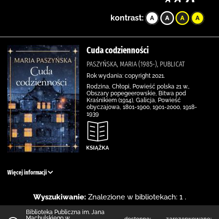
kontrast:
Cuda codzienności
PASZYŃSKA, MARIA (1985-), PUBLICAT
Rok wydania: copyright 2021.
Rodzina, Chłopi, Powieść polska 21 w.,
Obszary popegeerowskie, Bitwa pod
Kraśnikiem (1914), Galicja, Powieść
obyczajowa, 1801-1900, 1901-2000, 1918-
1939
Więcej informacji
Wyszukiwanie:
Znalezione w bibliotekach: 1 .
Biblioteka Publiczna im. Jana
Machulskiego w
dostępne:
zarezerwowane: