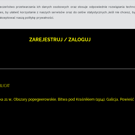
ieczeństwo przetwarzania ich danych osobowych oraz stosuje odpowiednie rozwiązania techno
, by ułatwić korzystanie z naszych serwisów oraz do celów statystycznych.Jeśli nie chcesz, by
aakceptować naszą politykę prywatności.
ZAREJESTRUJ / ZALOGUJ
BLICAT
ka 21 w., Obszary popegeerowskie, Bitwa pod Kraśnikiem (1914), Galicja, Powieść