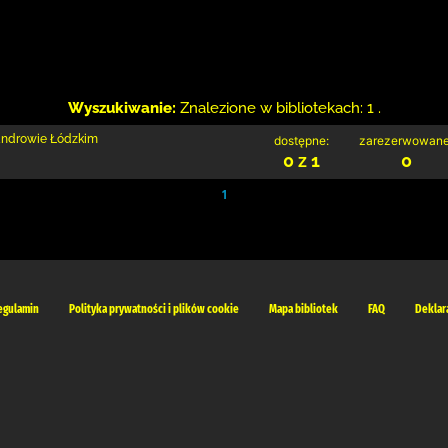
Wyszukiwanie:
Znalezione w bibliotekach: 1 .
sandrowie Łódzkim
dostępne:
zarezerwowane
0 z 1
0
1
egulamin
Polityka prywatności i plików cookie
Mapa bibliotek
FAQ
Deklar