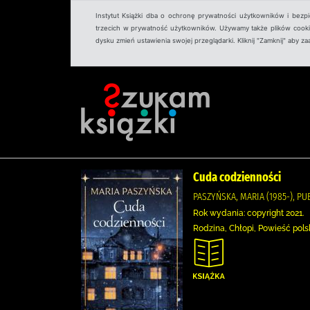
Instytut Książki dba o ochronę prywatności użytkowników i bezp
trzecich w prywatność użytkowników. Używamy także plików cookies
dysku zmień ustawienia swojej przeglądarki. Kliknij "Zamknij" aby z
Cuda codzienności
PASZYŃSKA, MARIA (1985-), PU
Rok wydania: copyright 2021.
Rodzina, Chłopi, Powieść pols