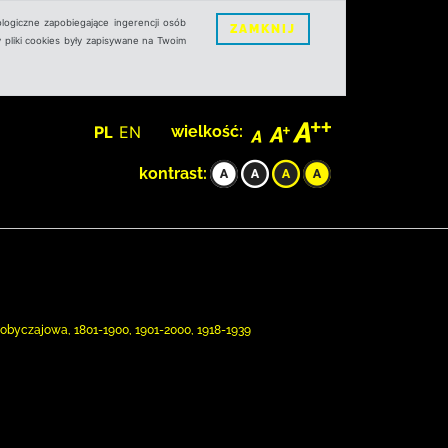
logiczne zapobiegające ingerencji osób
ZAMKNIJ
 pliki cookies były zapisywane na Twoim
PL
EN
wielkość:
kontrast:
 obyczajowa, 1801-1900, 1901-2000, 1918-1939