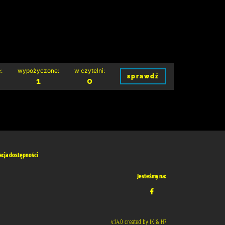
:
wypożyczone:
w czytelni:
sprawdź
1
0
acja dostępności
Jesteśmy na:
v.1.4.0 created by IK & H7