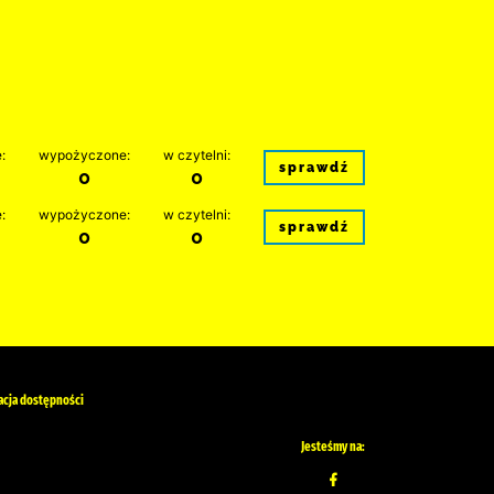
:
wypożyczone:
w czytelni:
sprawdź
0
0
:
wypożyczone:
w czytelni:
sprawdź
0
0
acja dostępności
Jesteśmy na: