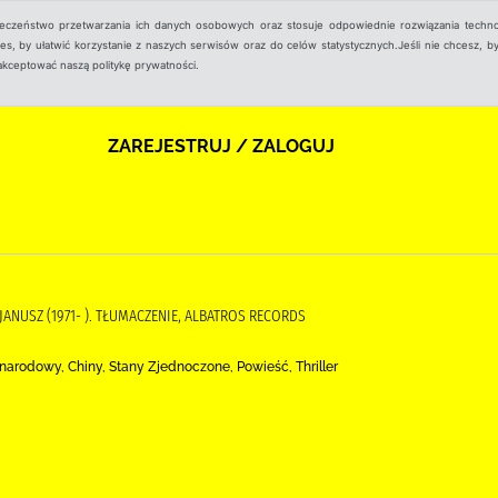
ieczeństwo przetwarzania ich danych osobowych oraz stosuje odpowiednie rozwiązania techno
, by ułatwić korzystanie z naszych serwisów oraz do celów statystycznych.Jeśli nie chcesz, by
aakceptować naszą politykę prywatności.
ZAREJESTRUJ / ZALOGUJ
, JANUSZ (1971- ). TŁUMACZENIE, ALBATROS RECORDS
narodowy, Chiny, Stany Zjednoczone, Powieść, Thriller