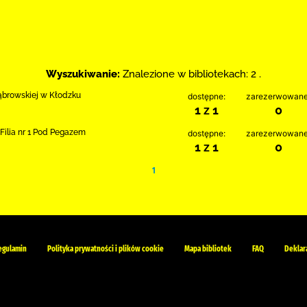
Wyszukiwanie:
Znalezione w bibliotekach: 2 .
Dąbrowskiej w Kłodzku
dostępne:
zarezerwowane
1 z 1
0
Filia nr 1 Pod Pegazem
dostępne:
zarezerwowane
1 z 1
0
1
egulamin
Polityka prywatności i plików cookie
Mapa bibliotek
FAQ
Deklar