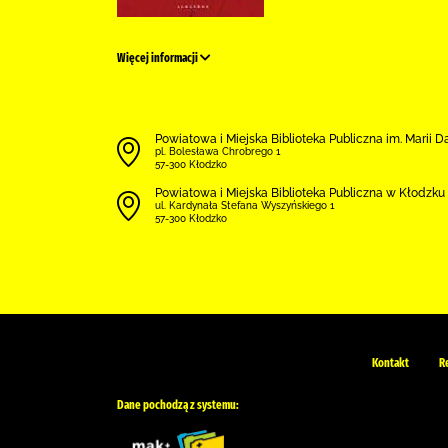
Więcej informacji
Powiatowa i Miejska Biblioteka Publiczna im. Marii 
pl. Bolesława Chrobrego 1
57-300 Kłodzko
Powiatowa i Miejska Biblioteka Publiczna w Kłodzku 
ul. Kardynała Stefana Wyszyńskiego 1
57-300 Kłodzko
Kontakt
R
Dane pochodzą z systemu: