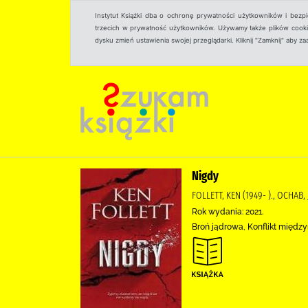
Instytut Książki dba o ochronę prywatności użytkowników i bezp
trzecich w prywatność użytkowników. Używamy także plików cookies
dysku zmień ustawienia swojej przeglądarki. Kliknij "Zamknij" aby z
Nigdy
FOLLETT, KEN (1949- )., OCHAB
Rok wydania: 2021.
Broń jądrowa, Konflikt między