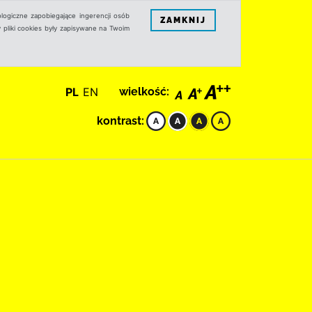
logiczne zapobiegające ingerencji osób
ZAMKNIJ
 pliki cookies były zapisywane na Twoim
PL
EN
wielkość:
kontrast: