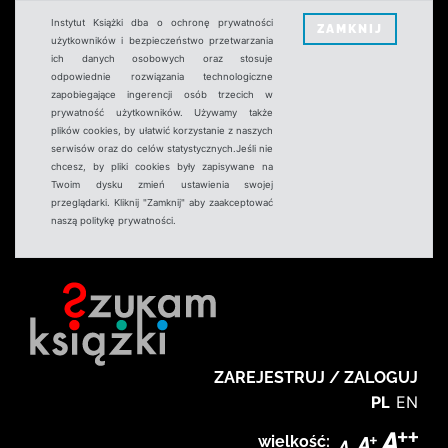
Instytut Książki dba o ochronę prywatności
ZAMKNIJ
użytkowników i bezpieczeństwo przetwarzania
ich danych osobowych oraz stosuje
odpowiednie rozwiązania technologiczne
zapobiegające ingerencji osób trzecich w
prywatność użytkowników. Używamy także
plików cookies, by ułatwić korzystanie z naszych
serwisów oraz do celów statystycznych.Jeśli nie
chcesz, by pliki cookies były zapisywane na
Twoim dysku zmień ustawienia swojej
przeglądarki. Kliknij "Zamknij" aby zaakceptować
naszą politykę prywatności.
ZAREJESTRUJ / ZALOGUJ
PL
EN
wielkość: