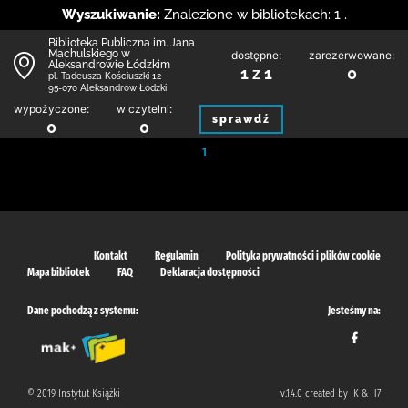
Wyszukiwanie:
Znalezione w bibliotekach: 1 .
Biblioteka Publiczna im. Jana
Machulskiego w
dostępne:
zarezerwowane:
Aleksandrowie Łódzkim
1 z 1
0
pl. Tadeusza Kościuszki 12
95-070 Aleksandrów Łódzki
wypożyczone:
w czytelni:
sprawdź
0
0
1
Kontakt
Regulamin
Polityka prywatności i plików cookie
Mapa bibliotek
FAQ
Deklaracja dostępności
Dane pochodzą z systemu:
Jesteśmy na:
© 2019 Instytut Książki
v.1.4.0 created by IK & H7