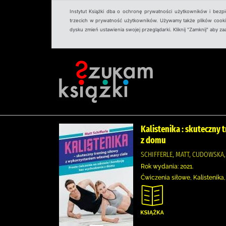
Instytut Książki dba o ochronę prywatności użytkowników i bezp
trzecich w prywatność użytkowników. Używamy także plików cookies
dysku zmień ustawienia swojej przeglądarki. Kliknij "Zamknij" aby z
Kalistenika : skuteczny 
z domu
SCHIFFERLE, MATT, CUDOWSKA
Rok wydania: 2021.
Ćwiczenia siłowe, Kalistenika,