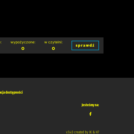
:
wypożyczone:
w czytelni:
sprawdź
0
0
acja dostępności
Jesteśmy na:
v.1.4.0 created by IK & H7