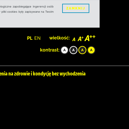
logiczne zapobiegające ingerencji osób
ZAMKNIJ
 pliki cookies były zapisywane na Twoim
PL
EN
wielkość:
kontrast:
zenia na zdrowie i kondycję bez wychodzenia