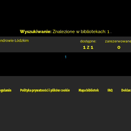
Wyszukiwanie:
Znalezione w bibliotekach: 1 .
sandrowie Łódzkim
dostępne:
zarezerwowane
1 z 1
0
1
egulamin
Polityka prywatności i plików cookie
Mapa bibliotek
FAQ
Deklar