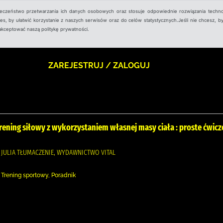
ieczeństwo przetwarzania ich danych osobowych oraz stosuje odpowiednie rozwiązania techno
, by ułatwić korzystanie z naszych serwisów oraz do celów statystycznych.Jeśli nie chcesz, by
aakceptować naszą politykę prywatności.
ZAREJESTRUJ / ZALOGUJ
trening siłowy z wykorzystaniem własnej masy ciała : proste ćwic
, JULIA TŁUMACZENIE, WYDAWNICTWO VITAL
 Trening sportowy, Poradnik