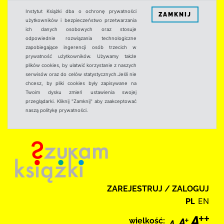
Instytut Książki dba o ochronę prywatności
ZAMKNIJ
użytkowników i bezpieczeństwo przetwarzania
ich danych osobowych oraz stosuje
odpowiednie rozwiązania technologiczne
zapobiegające ingerencji osób trzecich w
prywatność użytkowników. Używamy także
plików cookies, by ułatwić korzystanie z naszych
serwisów oraz do celów statystycznych.Jeśli nie
chcesz, by pliki cookies były zapisywane na
Twoim dysku zmień ustawienia swojej
przeglądarki. Kliknij "Zamknij" aby zaakceptować
naszą politykę prywatności.
ZAREJESTRUJ / ZALOGUJ
PL
EN
wielkość: