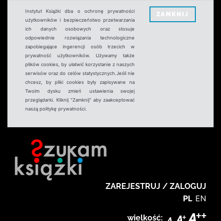
Instytut Książki dba o ochronę prywatności
ZAMKNIJ
użytkowników i bezpieczeństwo przetwarzania
ich danych osobowych oraz stosuje
odpowiednie rozwiązania technologiczne
zapobiegające ingerencji osób trzecich w
prywatność użytkowników. Używamy także
plików cookies, by ułatwić korzystanie z naszych
serwisów oraz do celów statystycznych.Jeśli nie
chcesz, by pliki cookies były zapisywane na
Twoim dysku zmień ustawienia swojej
przeglądarki. Kliknij "Zamknij" aby zaakceptować
naszą politykę prywatności.
ZAREJESTRUJ / ZALOGUJ
PL
EN
wielkość: