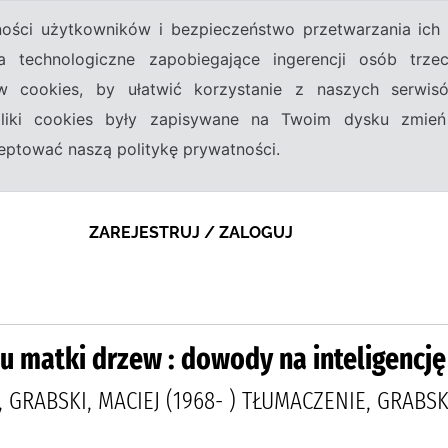
tności użytkowników i bezpieczeństwo przetwarzania ic
a technologiczne zapobiegające ingerencji osób trz
w cookies, by ułatwić korzystanie z naszych serwi
 pliki cookies były zapisywane na Twoim dysku zmień
kceptować naszą politykę prywatności.
ZAREJESTRUJ / ZALOGUJ
 matki drzew : dowody na inteligencję
 GRABSKI, MACIEJ (1968- ) TŁUMACZENIE, GRABS