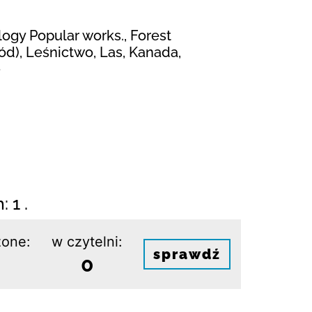
ogy Popular works., Forest
ód), Leśnictwo, Las, Kanada,
-
 1 .
one:
w czytelni:
sprawdź
0