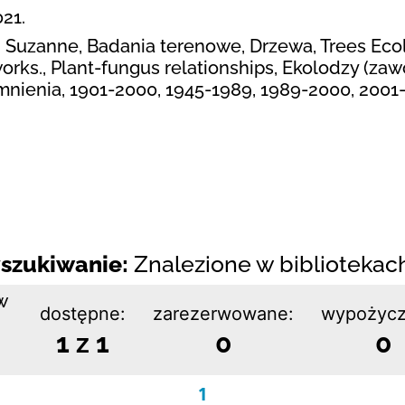
21.
d, Suzanne, Badania terenowe, Drzewa, Trees Ecol
orks., Plant-fungus relationships, Ekolodzy (zaw
mnienia, 1901-2000, 1945-1989, 1989-2000, 2001
szukiwanie:
Znalezione w bibliotekach:
w
dostępne:
zarezerwowane:
wypożycz
1 z 1
0
0
1