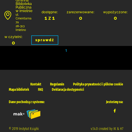
Gminna
Biblioteka
Publiczna
w Imielnie
dostępne:
zarezerwowane:
wypożyczone:
ul.
1 z 1
0
0
Cmentarna
7a
28-313
Imielno
w czytelni:
sprawdź
0
1
Kontakt
Regulamin
Polityka prywatności i plików cookie
Mapa bibliotek
FAQ
Deklaracja dostępności
Dane pochodzą z systemu:
Jesteśmy na:
© 2019 Instytut Książki
v.1.4.0 created by IK & H7