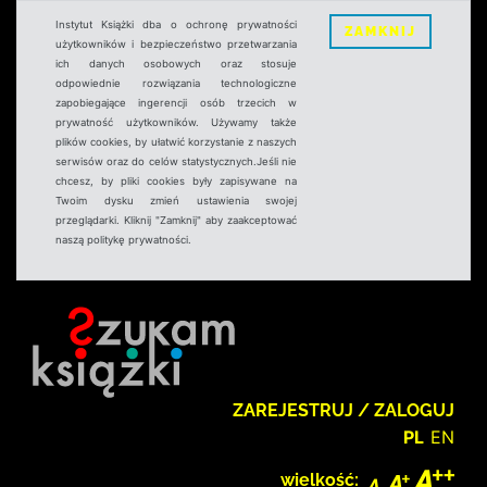
Instytut Książki dba o ochronę prywatności
ZAMKNIJ
użytkowników i bezpieczeństwo przetwarzania
ich danych osobowych oraz stosuje
odpowiednie rozwiązania technologiczne
zapobiegające ingerencji osób trzecich w
prywatność użytkowników. Używamy także
plików cookies, by ułatwić korzystanie z naszych
serwisów oraz do celów statystycznych.Jeśli nie
chcesz, by pliki cookies były zapisywane na
Twoim dysku zmień ustawienia swojej
przeglądarki. Kliknij "Zamknij" aby zaakceptować
naszą politykę prywatności.
ZAREJESTRUJ / ZALOGUJ
PL
EN
wielkość: