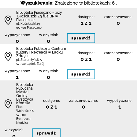
Wyszukiwanie:
Znalezione w bibliotekach: 6 .
Biblioteka Piaseczno - przy
T.Kościuszki 49 filia BP w
dostępne:
zarezerwowane:
Piasecznie
1 z 1
0
ul. Kościuszki 49
05-500 Piaseczno
wypożyczone:
w czytelni:
sprawdź
0
0
Biblioteka Publiczna Centrum
Kultury i Rekreacji w Lądku
dostępne:
zarezerwowane:
Zdroju
0 z 1
0
pl. Staromłyński 5
57-540 Lądek-Zdrój
wypożyczone:
w czytelni:
sprawdź
1
0
Biblioteka
Publiczna
Miasta i
Gminy
Bystrzyca
dostępne:
zarezerwowane:
wypożyczone:
Kłodzka
0 z 1
0
1
Plac
Wolności 16
57-500
Bystrzyca
Kłodzka
w czytelni:
sprawdź
0