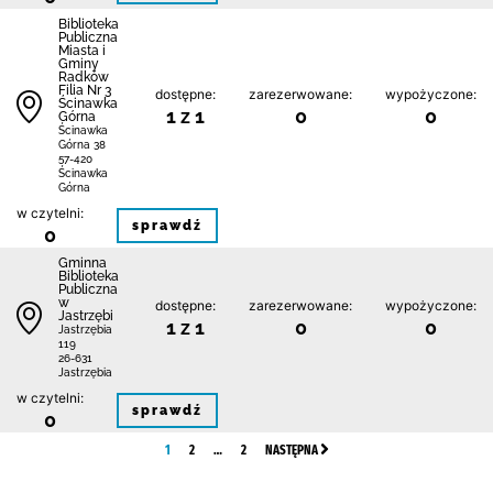
Biblioteka
Publiczna
Miasta i
Gminy
Radków
Filia Nr 3
dostępne:
zarezerwowane:
wypożyczone:
Ścinawka
1 z 1
0
0
Górna
Ścinawka
Górna 38
57-420
Ścinawka
Górna
w czytelni:
sprawdź
0
Gminna
Biblioteka
Publiczna
w
dostępne:
zarezerwowane:
wypożyczone:
Jastrzębi
1 z 1
0
0
Jastrzębia
119
26-631
Jastrzębia
w czytelni:
sprawdź
0
1
2
…
2
NASTĘPNA