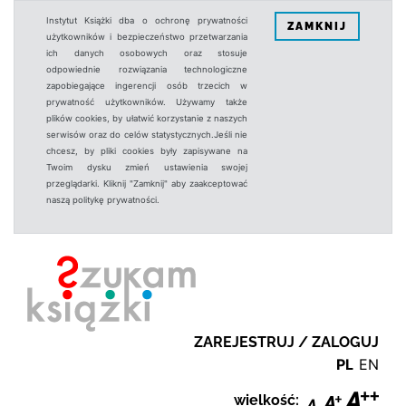
Instytut Książki dba o ochronę prywatności
ZAMKNIJ
użytkowników i bezpieczeństwo przetwarzania
ich danych osobowych oraz stosuje
odpowiednie rozwiązania technologiczne
zapobiegające ingerencji osób trzecich w
prywatność użytkowników. Używamy także
plików cookies, by ułatwić korzystanie z naszych
serwisów oraz do celów statystycznych.Jeśli nie
chcesz, by pliki cookies były zapisywane na
Twoim dysku zmień ustawienia swojej
przeglądarki. Kliknij "Zamknij" aby zaakceptować
naszą politykę prywatności.
ZAREJESTRUJ / ZALOGUJ
PL
EN
wielkość: