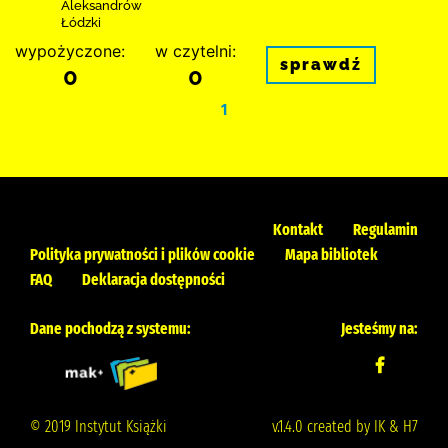
Aleksandrów
Łódzki
wypożyczone:
w czytelni:
sprawdź
0
0
1
Kontakt
Regulamin
Polityka prywatności i plików cookie
Mapa bibliotek
FAQ
Deklaracja dostępności
Dane pochodzą z systemu:
Jesteśmy na:
© 2019 Instytut Książki
v.1.4.0 created by IK & H7