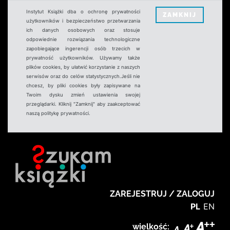
Instytut Książki dba o ochronę prywatności
ZAMKNIJ
użytkowników i bezpieczeństwo przetwarzania
ich danych osobowych oraz stosuje
odpowiednie rozwiązania technologiczne
zapobiegające ingerencji osób trzecich w
prywatność użytkowników. Używamy także
plików cookies, by ułatwić korzystanie z naszych
serwisów oraz do celów statystycznych.Jeśli nie
chcesz, by pliki cookies były zapisywane na
Twoim dysku zmień ustawienia swojej
przeglądarki. Kliknij "Zamknij" aby zaakceptować
naszą politykę prywatności.
ZAREJESTRUJ / ZALOGUJ
PL
EN
wielkość: