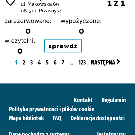
1 z 1
ul. Makowska 69
06-300 Przasnysz
zarezerwowane:
wypożyczone:
0
0
w czytelni:
sprawdź
0
1
2
3
4
5
6
7
…
123
NASTĘPNA
Kontakt
Regulamin
Polityka prywatności i plików cookie
Mapa bibliotek
FAQ
Deklaracja dostępności
Dane pochodzą z systemu:
Jesteśmy na: