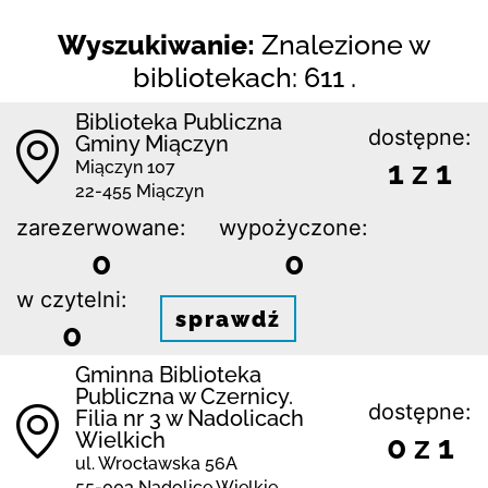
Wyszukiwanie:
Znalezione w
bibliotekach: 611 .
Biblioteka Publiczna
dostępne:
Gminy Miączyn
1 z 1
Miączyn 107
22-455 Miączyn
zarezerwowane:
wypożyczone:
0
0
w czytelni:
sprawdź
0
Gminna Biblioteka
Publiczna w Czernicy.
dostępne:
Filia nr 3 w Nadolicach
Wielkich
0 z 1
ul. Wrocławska 56A
55-003 Nadolice Wielkie