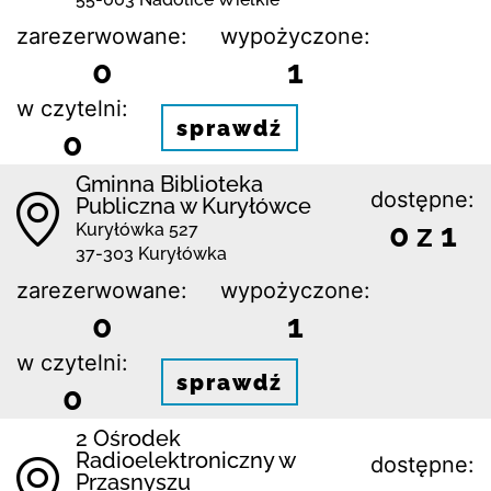
zarezerwowane:
wypożyczone:
0
1
w czytelni:
sprawdź
0
Gminna Biblioteka
dostępne:
Publiczna w Kuryłówce
0 z 1
Kuryłówka 527
37-303 Kuryłówka
zarezerwowane:
wypożyczone:
0
1
w czytelni:
sprawdź
0
2 Ośrodek
Radioelektroniczny w
dostępne:
Przasnyszu