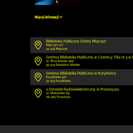
Więcej informacji
Biblioteka Publiczna Gminy Miączyn
Miączyn 107
22-455 Miączyn
Gminna Biblioteka Publiczna w Czernicy. Filia nr 3 
ul. Wrocławska 56A
55-003 Nadolice Wielkie
Gminna Biblioteka Publiczna w Kuryłówce
Kuryłówka 527
37-303 Kuryłówka
2 Ośrodek Radioelektroniczny w Przasnyszu
ul. Makowska 69
06-300 Przasnysz