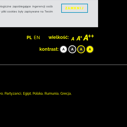
logiczne zapobiegające ingerencji osób
ZAMKNIJ
 pliki cookies były zapisywane na Twoim
PL
EN
wielkość:
kontrast:
o, Partyzanci, Egipt, Polska, Rumunia, Grecja,