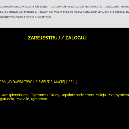
ieczeństwo przetwarzania ich danych osobowych oraz stosuje odpowiednie rozwiązania techno
, by ułatwić korzystanie z naszych serwisów oraz do celów statystycznych.Jeśli nie chcesz, by
aakceptować naszą politykę prywatności.
ZAREJESTRUJ / ZALOGUJ
GORA (WYDAWNICTWO), SIEMBIEDA, MACIEJ (1961- ).
 Uran (pierwiastek), Tajemnica, Grecy, Kopalnie podziemne, Milicja, Przemytnictw
gatunek), Powieść, 1901-2000