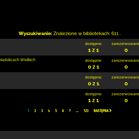
Wyszukiwanie:
Znalezione w bibliotekach: 611 .
dostępne:
zarezerwowane
1 z 1
0
w Nadolicach Wielkich
dostępne:
zarezerwowane
0 z 1
0
dostępne:
zarezerwowane
0 z 1
0
dostępne:
zarezerwowane
1 z 1
0
1
2
3
4
5
6
7
…
123
NASTĘPNA