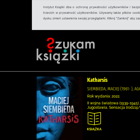
Instytut Książki dba o ochronę prywatności użytkowników i bezp
trzecich w prywatność użytkowników. Używamy także plików cookies
dysku zmień ustawienia swojej przeglądarki. Kliknij "Zamknij" aby z
Katharsis
SIEMBIEDA, MACIEJ (1961- ), A
Rok wydania: 2022.
II wojna światowa (1939-1945),
Jugosławia, Sensacja (rodzaj/