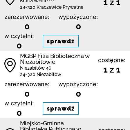
1 z 1
Kraczewnice 111
24-320 Kraczewice Prywatne
zarezerwowane:
wypożyczone:
0
0
w czytelni:
sprawdź
0
MGBP Filia Biblioteczna w
dostępne:
Niezabitowie
1 z 1
Niezabitów 46
24-320 Niezabitów
zarezerwowane:
wypożyczone:
0
0
w czytelni:
sprawdź
0
Miejsko-Gminna
Biblioteka Publiczna w