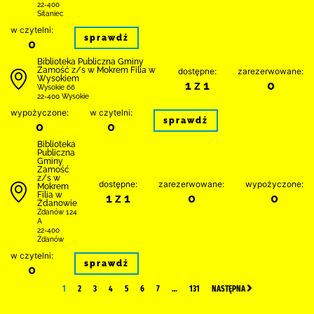
22-400
Sitaniec
w czytelni:
sprawdź
0
Biblio­teka Publiczna Gminy
Zamość z/s w Mokrem Filia w
dostępne:
zarezerwowane:
Wysokiem
1 z 1
0
Wysokie 66
22-400 Wysokie
wypożyczone:
w czytelni:
sprawdź
0
0
Biblio­teka
Publiczna
Gminy
Zamość
z/s w
dostępne:
zarezerwowane:
wypożyczone:
Mokrem
Filia w
1 z 1
0
0
Żdanowie
Żdanów 124
A
22-400
Żdanów
w czytelni:
sprawdź
0
1
2
3
4
5
6
7
…
131
NASTĘPNA