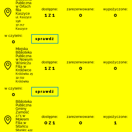
Publiczna
w Orłach
dostępne:
zarezerwowane:
wypożyczone:
filia
Kaszyce
1 z 1
0
0
ul. Kaszyce
196
37-717
Kaszyce
w czytelni:
sprawdź
0
Miejska
Biblioteka
Publiczna
w Nowym
dostępne:
zarezerwowane:
wypożyczone:
Wiśniczu
Filia w
1 z 1
0
0
Królówce
Królówka 25
32-722
Królówka
w czytelni:
sprawdź
0
Biblio­teka
Publiczna
Gminy
Zamość
z/s w
dostępne:
zarezerwowane:
wypożyczone:
Mokrem
0 z 1
0
1
Filia w
Sitańcu
Sitaniec 422