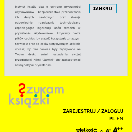
Instytut Książki dba o ochronę prywatności
ZAMKNIJ
użytkowników i bezpieczeństwo przetwarzania
ich danych osobowych oraz stosuje
odpowiednie rozwiązania technologiczne
zapobiegające ingerencji osób trzecich w
prywatność użytkowników. Używamy także
plików cookies, by ułatwić korzystanie z naszych
serwisów oraz do celów statystycznych.Jeśli nie
chcesz, by pliki cookies były zapisywane na
Twoim dysku zmień ustawienia swojej
przeglądarki. Kliknij "Zamknij" aby zaakceptować
naszą politykę prywatności.
ZAREJESTRUJ / ZALOGUJ
PL
EN
wielkość: