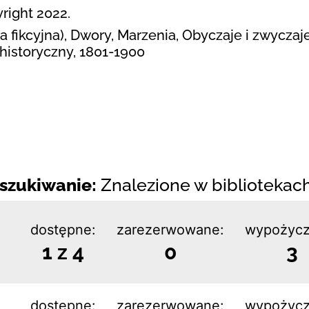
right 2022.
 fikcyjna), Dwory, Marzenia, Obyczaje i zwyczaje
historyczny, 1801-1900
szukiwanie:
Znalezione w bibliotekach:
dostępne:
zarezerwowane:
wypożycz
1 z 4
0
3
dostępne:
zarezerwowane:
wypożycz