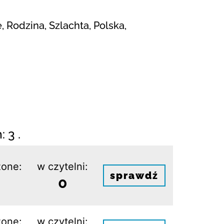
, Rodzina, Szlachta, Polska,
 3 .
one:
w czytelni:
sprawdź
0
one:
w czytelni: