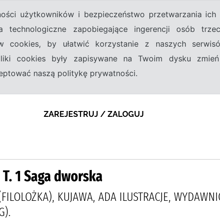
tności użytkowników i bezpieczeństwo przetwarzania ic
a technologiczne zapobiegające ingerencji osób trz
w cookies, by ułatwić korzystanie z naszych serwi
 pliki cookies były zapisywane na Twoim dysku zmień
kceptować naszą politykę prywatności.
ZAREJESTRUJ / ZALOGUJ
 T. 1 Saga dworska
(FILOLOŻKA), KUJAWA, ADA ILUSTRACJE, WYDAWN
G).