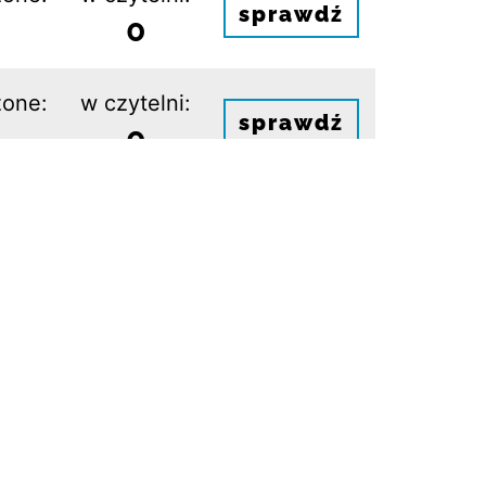
sprawdź
0
one:
w czytelni:
sprawdź
0
AQ
Deklaracja dostępności
Jesteśmy na: