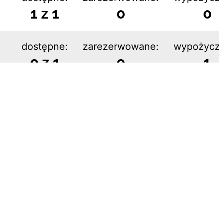
1 z 1
0
0
dostępne:
zarezerwowane:
wypożycz
0 z 1
0
1
1
lityka prywatności i plików cookie
Mapa bibliotek
F