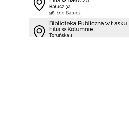
Filia w Bałuczu
Bałucz 32
98-100 Bałucz
Biblioteka Publiczna w Łasku
Filia w Kolumnie
Toruńska 1
98-100 Łask
Kontakt
Regulamin
Po
Dane pochodzą z systemu: