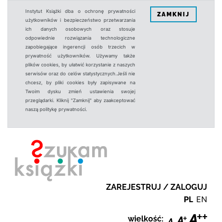
Instytut Książki dba o ochronę prywatności
ZAMKNIJ
użytkowników i bezpieczeństwo przetwarzania
ich danych osobowych oraz stosuje
odpowiednie rozwiązania technologiczne
zapobiegające ingerencji osób trzecich w
prywatność użytkowników. Używamy także
plików cookies, by ułatwić korzystanie z naszych
serwisów oraz do celów statystycznych.Jeśli nie
chcesz, by pliki cookies były zapisywane na
Twoim dysku zmień ustawienia swojej
przeglądarki. Kliknij "Zamknij" aby zaakceptować
naszą politykę prywatności.
ZAREJESTRUJ / ZALOGUJ
PL
EN
wielkość: