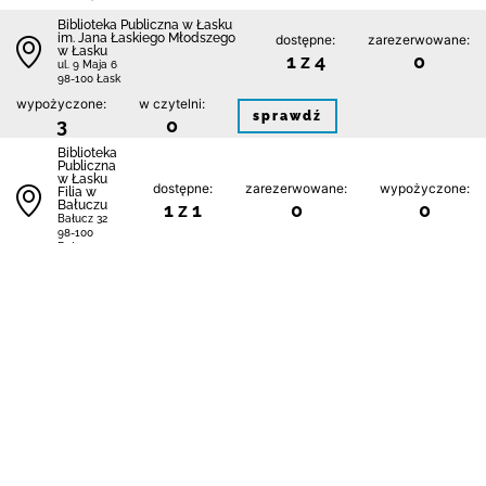
Biblioteka Publiczna w Łasku
im. Jana Łaskiego Młodszego
dostępne:
zarezerwowane:
w Łasku
1 z 4
0
ul. 9 Maja 6
98-100 Łask
wypożyczone:
w czytelni:
sprawdź
3
0
Biblioteka
Publiczna
w Łasku
dostępne:
zarezerwowane:
wypożyczone:
Filia w
Bałuczu
1 z 1
0
0
Bałucz 32
98-100
Bałucz
w czytelni:
sprawdź
0
Biblioteka
Publiczna
w Łasku
dostępne:
zarezerwowane:
wypożyczone:
Filia w
0 z 1
0
1
Kolumnie
Toruńska 1
98-100 Łask
w czytelni:
sprawdź
0
1